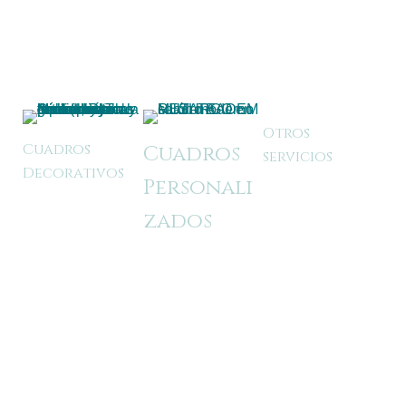
Que hacemos
Creamos piezas decorativas únicas adaptadas a
diferentes estilos, espacios y necesidades.
Otros
Cuadros
Cuadros
servicios
Decorativos
Personali
Desarrollamos
Colecciones
zados
soluciones
de cuadros
decorativas y
Cuadros
decorativos
proyectos
personalizados
pensadas para
creativos para
adaptados a tu
aportar estilo,
particulares y
estilo y
equilibrio y
empresas,
espacio,
personalidad a
adaptándonos