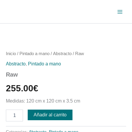
Ir
al
contenido
Raw
cantidad
Inicio
/
Pintado a mano
/
Abstracto
/ Raw
Abstracto
,
Pintado a mano
Raw
255.00
€
Medidas: 120 cm x 120 cm x 3.5 cm
Añadir al carrito
Categorías:
Abstracto
,
Pintado a mano