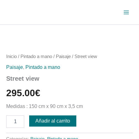
Ir
al
contenido
Street
view
cantidad
Inicio
/
Pintado a mano
/
Paisaje
/ Street view
Paisaje
,
Pintado a mano
Street view
295.00
€
Medidas : 150 cm x 90 cm x 3,5 cm
Añadir al carrito
Categorías:
Paisaje
,
Pintado a mano